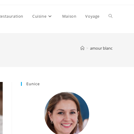
Toggle
Restauration
Cuisine
Maison
Voyage
website
>
amour blanc
search
Eunice