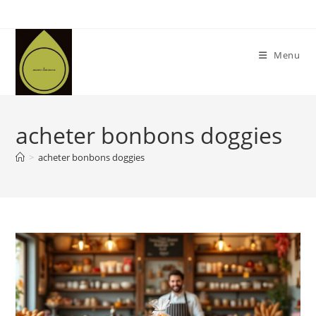
Skip
to
content
Menu
acheter bonbons doggies
>
acheter bonbons doggies