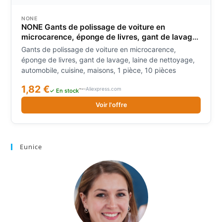
NONE
NONE Gants de polissage de voiture en
microcarence, éponge de livres, gant de lavage,
laine de nettoyage, automobile, cuisine,
Gants de polissage de voiture en microcarence,
maisons, 1 pièce, 10 pièces
éponge de livres, gant de lavage, laine de nettoyage,
automobile, cuisine, maisons, 1 pièce, 10 pièces
1,82 €
Aliexpress.com
✓ En stock
Voir l'offre
Eunice