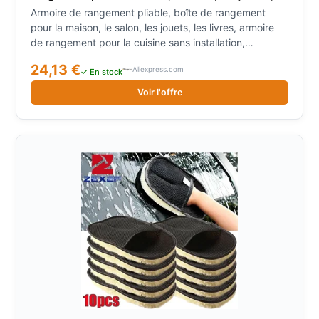
les livres, armoire de rangement pour la cuisine
Armoire de rangement pliable, boîte de rangement
sans installation, organisateur
pour la maison, le salon, les jouets, les livres, armoire
de rangement pour la cuisine sans installation,
organisateur
24,13 €
Aliexpress.com
✓ En stock
Voir l'offre