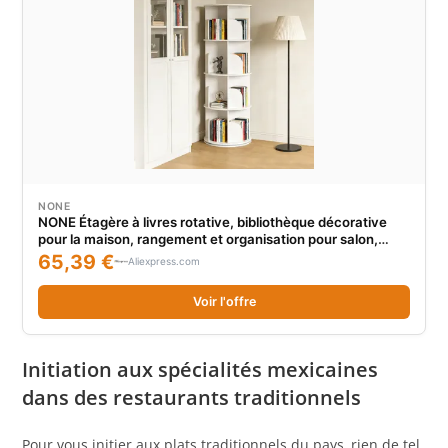
NONE
NONE Étagère à livres rotative, bibliothèque décorative
pour la maison, rangement et organisation pour salon,
chambre, cuisine
65,39 €
Aliexpress.com
Voir l'offre
Initiation aux spécialités mexicaines
dans des restaurants traditionnels
Pour vous initier aux plats traditionnels du pays, rien de tel