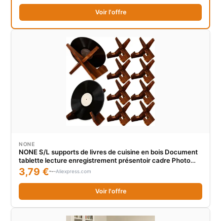
Voir l'offre
NONE
NONE S/L supports de livres de cuisine en bois Document
tablette lecture enregistrement présentoir cadre Photo
support maison cuisine ustensiles de cuisine support de
3,79 €
Aliexpress.com
rangement
Voir l'offre