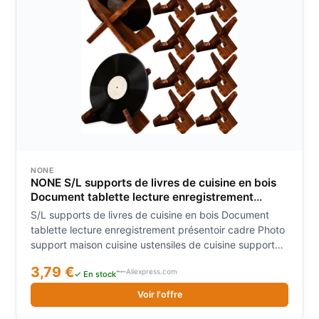
NONE
NONE S/L supports de livres de cuisine en bois
Document tablette lecture enregistrement
présentoir cadre Photo support maison cuisine
S/L supports de livres de cuisine en bois Document
ustensiles de cuisine support de rangement
tablette lecture enregistrement présentoir cadre Photo
support maison cuisine ustensiles de cuisine support
de rangement
3,79 €
Aliexpress.com
✓ En stock
Voir l'offre