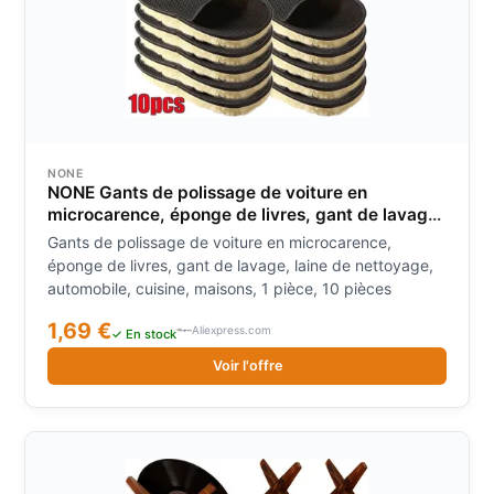
NONE
NONE Gants de polissage de voiture en
microcarence, éponge de livres, gant de lavage,
laine de nettoyage, automobile, cuisine,
Gants de polissage de voiture en microcarence,
maisons, 1 pièce, 10 pièces
éponge de livres, gant de lavage, laine de nettoyage,
automobile, cuisine, maisons, 1 pièce, 10 pièces
1,69 €
Aliexpress.com
✓ En stock
Voir l'offre