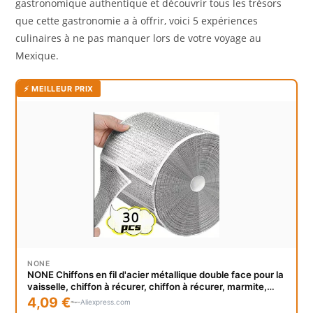
gastronomique authentique et découvrir tous les trésors
que cette gastronomie a à offrir, voici 5 expériences
culinaires à ne pas manquer lors de votre voyage au
Mexique.
⚡ MEILLEUR PRIX
NONE
NONE Chiffons en fil d'acier métallique double face pour la
vaisselle, chiffon à récurer, chiffon à récurer, marmite,
poêle, maison, cuisine, livres, Everths, vente en gros
4,09 €
Aliexpress.com