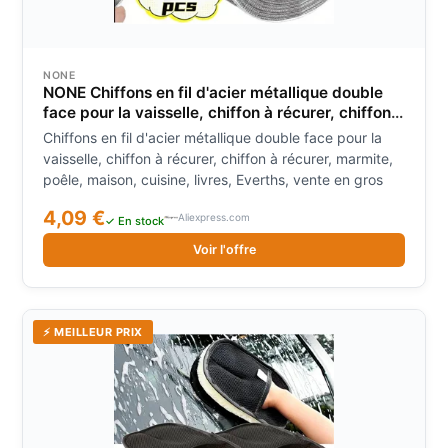
NONE
NONE Chiffons en fil d'acier métallique double
face pour la vaisselle, chiffon à récurer, chiffon à
récurer, marmite, poêle, maison, cuisine, livres,
Chiffons en fil d'acier métallique double face pour la
Everths, vente en gros
vaisselle, chiffon à récurer, chiffon à récurer, marmite,
poêle, maison, cuisine, livres, Everths, vente en gros
4,09 €
Aliexpress.com
✓ En stock
Voir l'offre
⚡ MEILLEUR PRIX