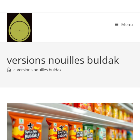
Skip
to
content
Menu
versions nouilles buldak
>
versions nouilles buldak