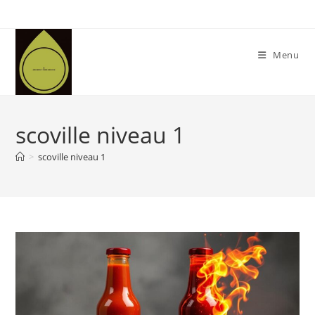
Skip
to
content
Menu
scoville niveau 1
>
scoville niveau 1