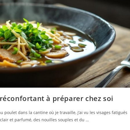
 réconfortant à préparer chez soi
poulet dans la cantine où je travaille, j’ai vu les visages fatigués
 clair et parfumé, des nouilles souples et du …