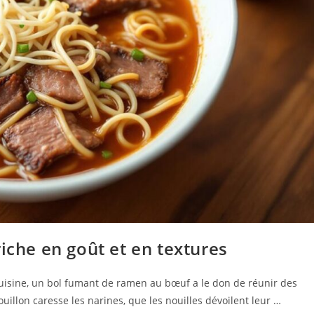
iche en goût et en textures
a cuisine, un bol fumant de ramen au bœuf a le don de réunir des
llon caresse les narines, que les nouilles dévoilent leur …