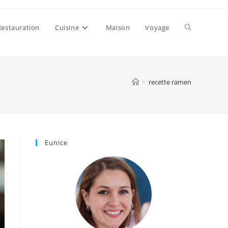
Toggle
Restauration
Cuisine
Maison
Voyage
website
>
recette ramen
search
Eunice