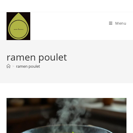
Skip
to
content
Menu
ramen poulet
>
ramen poulet