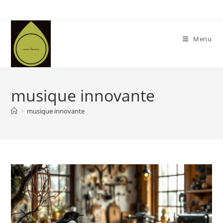
Skip
to
content
Menu
musique innovante
>
musique innovante