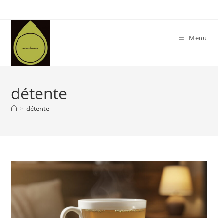
Skip
to
content
Menu
détente
>
détente