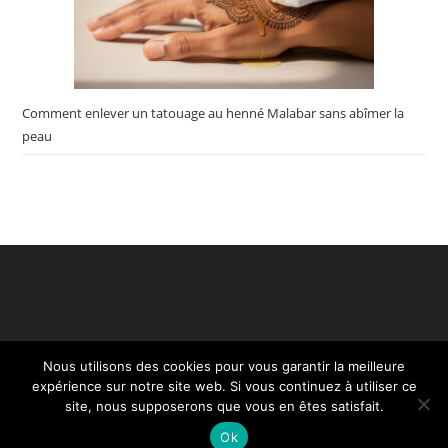
Comment enlever un tatouage au henné Malabar sans abîmer la
peau
Nous utilisons des cookies pour vous garantir la meilleure
×
expérience sur notre site web. Si vous continuez à utiliser ce
🔥 TOP VENTE
NONE Tablier plante enfants tablier cuisine
site, nous supposerons que vous en êtes satisfait.
Voir l'offre
article ménager …
Ok
3,99 €
Création Restaurant - Copyright ©2020. Tous droits réservés.