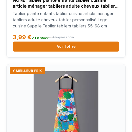
NONE Tablier plante enfants tablier cuisine
article ménager tabliers adulte cheveux tablier
personnalisé Logo cuisine Supplie Tablier
Tablier plante enfants tablier cuisine article ménager
tabliers tabliers 55-68 cm
tabliers adulte cheveux tablier personnalisé Logo
cuisine Supplie Tablier tabliers tabliers 55-68 cm
3,99 €
Aliexpress.com
✓ En stock
Voir l'offre
⚡ MEILLEUR PRIX