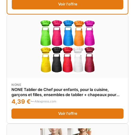
Voir l'offre
NONE
NONE Tablier de Chef pour enfants, pour la cuisine,
garçons et filles, ensembles de tablier + chapeaux pour
bébé, parfait pour la cuisine, peinture artisanale, cuisine
4,39 €
Aliexpress.com
WQ004
Voir l'offre