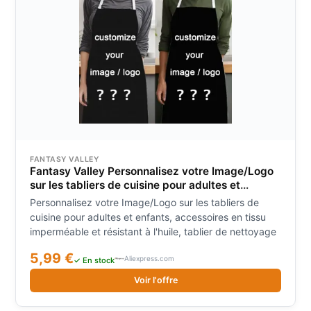
FANTASY VALLEY
Fantasy Valley Personnalisez votre Image/Logo
sur les tabliers de cuisine pour adultes et
enfants, accessoires en tissu imperméable et
Personnalisez votre Image/Logo sur les tabliers de
résistant à l'huile, tablier de nettoyage
cuisine pour adultes et enfants, accessoires en tissu
imperméable et résistant à l'huile, tablier de nettoyage
5,99 €
Aliexpress.com
✓ En stock
Voir l'offre