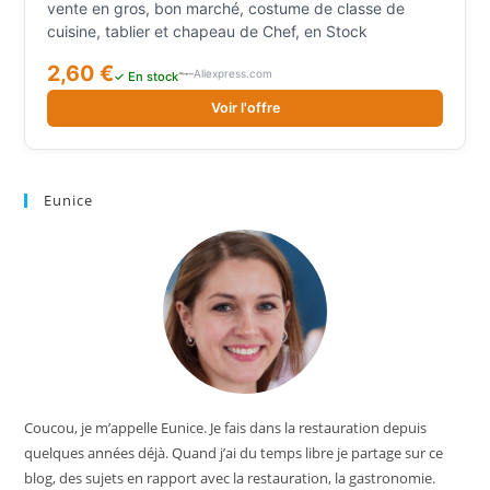
de Chef, en Stock
vente en gros, bon marché, costume de classe de
cuisine, tablier et chapeau de Chef, en Stock
2,60 €
Aliexpress.com
✓ En stock
Voir l'offre
Eunice
Coucou, je m’appelle Eunice. Je fais dans la restauration depuis
quelques années déjà. Quand j’ai du temps libre je partage sur ce
blog, des sujets en rapport avec la restauration, la gastronomie.