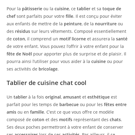
Pour la
pâtisserie
ou la
cuisine
, ce
tablier
et sa
toque de
chef
sont parfaits pour votre
fille
. Il est conçu pour éviter
aux enfants de mettre de la
peinture
, de la
nourriture
ou
des
résidus
sur leurs vêtements. Composé essentiellement
de
coton
, il comprend un
motif licorne
et assurera la
santé
de votre enfant. Vous pouvez l’offrir à votre enfant pour la
fête de Noël
pour apporter plus de surprise et de plaisir. Il
pourra ainsi l’utiliser pour vous aider à la
cuisine
ou pour
ses activités de
bricolage
.
Tablier de cuisine chat cool
Un
tablier
à la fois
original
,
amusant
et
esthétique
est
parfait pour les temps de
barbecue
ou pour les
fêtes entre
amis
ou en
famille
. C’est ce que vous offre ce modèle
composé de
coton
et des
motifs
représentant des
chats
.
Ses deux poches permettront à votre enfant de conserver
ses
accessoires
lors de ses
activités
. Par ailleurs, il se