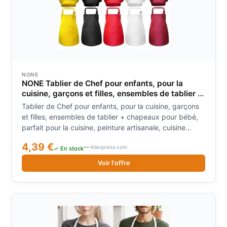
NONE
NONE Tablier de Chef pour enfants, pour la
cuisine, garçons et filles, ensembles de tablier +
chapeaux pour bébé, parfait pour la cuisine,
Tablier de Chef pour enfants, pour la cuisine, garçons
peinture artisanale, cuisine WQ004
et filles, ensembles de tablier + chapeaux pour bébé,
parfait pour la cuisine, peinture artisanale, cuisine
WQ004
4,39 €
Aliexpress.com
✓ En stock
Voir l'offre