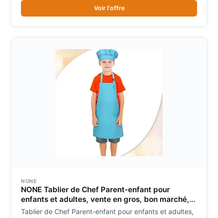
Voir l'offre
NONE
NONE Tablier de Chef Parent-enfant pour
enfants et adultes, vente en gros, bon marché,
costume de classe de cuisine, tablier et chapeau
Tablier de Chef Parent-enfant pour enfants et adultes,