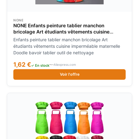
NONE
NONE Enfants peinture tablier manchon
bricolage Art étudiants vêtements cuisine
imperméable maternelle Doodle bavoir tablier
Enfants peinture tablier manchon bricolage Art
outil de nettoyage
étudiants vêtements cuisine imperméable maternelle
Doodle bavoir tablier outil de nettoyage
1,62 €
Aliexpress.com
✓ En stock
Voir l'offre