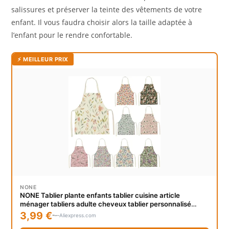
salissures et préserver la teinte des vêtements de votre
enfant. Il vous faudra choisir alors la taille adaptée à
l’enfant pour le rendre confortable.
⚡ MEILLEUR PRIX
NONE
NONE Tablier plante enfants tablier cuisine article
ménager tabliers adulte cheveux tablier personnalisé
Logo cuisine Supplie Tablier tabliers tabliers 55-68 cm
3,99 €
Aliexpress.com