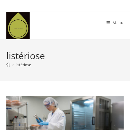
Skip
to
content
Menu
listériose
>
listériose